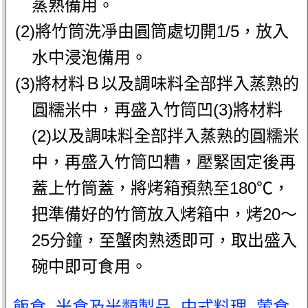
蒸熟備用。
(2)將竹筒洗凈由圓筒處切開1/5，放入
水中浸泡備用。
(3)將材料Ｂ以及調味料全部拌入蒸熟的
圓糯米中，再盛入竹筒凹(3)將材料
(2)以及調味料全部拌入蒸熟的圓糯米
中，再盛入竹筒凹糟，壓緊固定後再
蓋上竹筒蓋，將烤箱預熱至180℃，
把準備好的竹筒放入烤箱中，烤20～
25分鐘，至蟹肉熟透即可，取出盛入
碗中即可食用。
飯食
.
米食及米類製品
.
中式料理
.
葷食
.