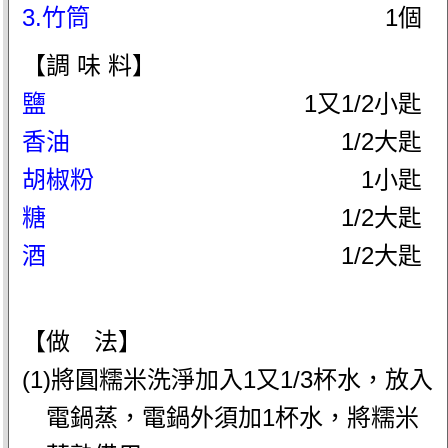
3.竹筒
1個
【調 味 料】
鹽
1又1/2小匙
香油
1/2大匙
胡椒粉
1小匙
糖
1/2大匙
酒
1/2大匙
【做 法】
(1)將圓糯米洗淨加入1又1/3杯水，放入
電鍋蒸，電鍋外須加1杯水，將糯米