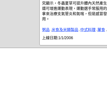
究顯示，冬蟲夏草可提升體內天然產生
還可增進運動表現，運動選手常服用的
拿來治療支氣管炎和氣喘，但是感冒發
用。
粥品
.
米食及米類製品
.
中式料理
.
葷食
.
上線日期:
1/1/2006