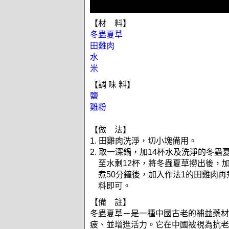
【材 料】
冬蟲夏草
田雞肉
水
米
【調 味 料】
鹽
雞粉
【做 法】
1. 田雞肉洗淨，切小塊備用。
2. 取一深鍋，加14杯水及洗淨的冬蟲
至水剩12杯，將冬蟲夏草撈出後，
煮50分鐘後，加入作法1的田雞肉再
料即可。
【備 註】
冬蟲夏草－是一種中國古老的補益藥材
疲、並增進活力。它在中國被視為抗老