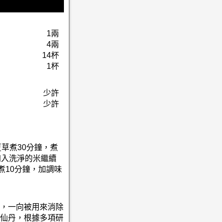
1兩
4兩
14杯
1杯
少許
少許
夏草煮30分鐘，煮
加入洗淨的米繼續
煮10分鐘，加調味
，一向被用來消除
仙丹，根據多項研