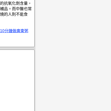
的抗氧化劑含量，
補品。而中醫也常
燒的人則不能食
10分鐘做廣東粥