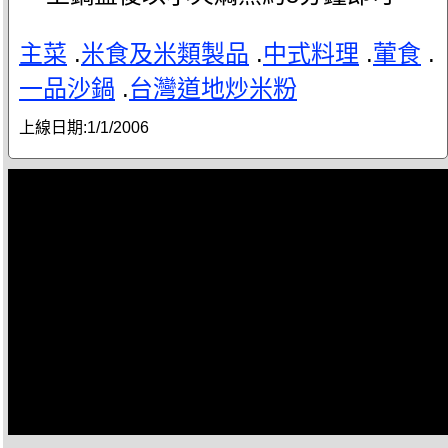
主菜
.
米食及米類製品
.
中式料理
.
葷食
.
一品沙鍋
.
台灣道地炒米粉
上線日期:
1/1/2006