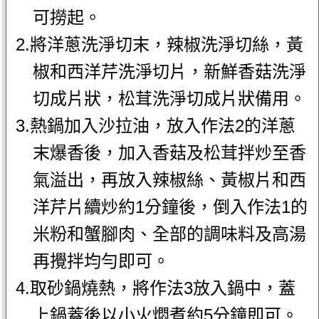
可撈起。
2.將洋蔥洗淨切末，辣椒洗淨切絲，黃
椒和西洋芹洗淨切片，新鮮香菇洗淨
切成片狀，松茸洗淨切成片狀備用。
3.熱鍋加入沙拉油，放入作法2的洋蔥
末爆香後，加入香菇及松茸拌炒至香
氣溢出，再放入辣椒絲、黃椒片和西
洋芹片續炒約1分鐘後，倒入作法1的
米粉和蟹腳肉、全部的調味料及高湯
再攪拌均勻即可。
4.取砂鍋燒熱，將作法3放入鍋中，蓋
上鍋蓋後以小火燜煮約5分鐘即可。