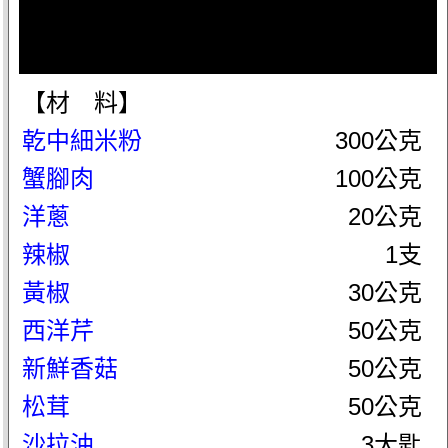
【材 料】
乾中細米粉
300公克
蟹腳肉
100公克
洋蔥
20公克
辣椒
1支
黃椒
30公克
西洋芹
50公克
新鮮香菇
50公克
松茸
50公克
沙拉油
3大匙