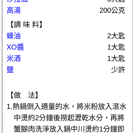
高湯
200公克
【調 味 料】
蠔油
2大匙
XO醬
1大匙
米酒
1大匙
鹽
少許
【做 法】
1.熱鍋倒入適量的水，將米粉放入滾水
中燙約2分鐘後撈起瀝乾水分，再將
蟹腳肉洗淨放入鍋中川燙約1分鐘即