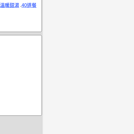
溫暖甜湯
.
40道餐