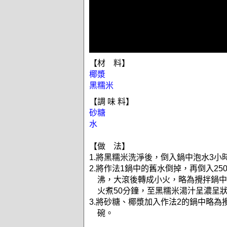
【材 料】
椰漿
黑糯米
【調 味 料】
砂糖
水
【做 法】
1.將黑糯米洗淨後，倒入鍋中泡水3小
2.將作法1鍋中的舊水倒掉，再倒入25
沸，大滾後轉成小火，略為攪拌鍋中
火煮50分鐘，至黑糯米湯汁呈濃呈
3.將砂糖、椰漿加入作法2的鍋中略為
碗。