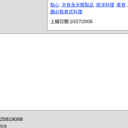
點心
.
米食及米類製品
.
南洋料理
.
素食
.
廳必點泰式料理
上線日期:
10/27/2006
25819088
ice