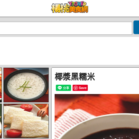
椰漿黑糯米
Save