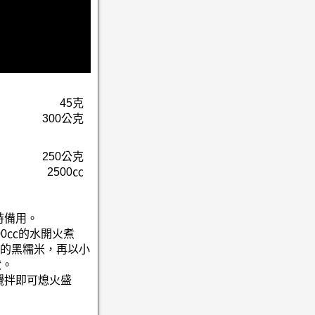
45克
300公克
250公克
2500㏄
時備用。
00㏄的水開火煮
的黑糯米，再以小
狀。
攪拌即可熄火盛