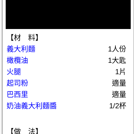
【材 料】
義大利麵
1人份
橄欖油
1大匙
火腿
1片
起司粉
適量
巴西里
適量
奶油義大利麵醬
1/2杯
【做 法】