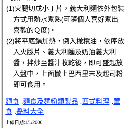
(1)火腿切成小丁片，義大利麵依外包裝
方式用熱水煮熟(可隨個人喜好煮出
喜歡的Ｑ度)。
(2)將平底鍋加熱，倒入橄欖油，依序放
入火腿片、義大利麵及奶油義大利
醬，拌炒至醬汁收乾後，即可盛起放
入盤中，上面撒上巴西里末及起司粉
即可食用。
麵食
.
麵食及麵粉類製品
.
西式料理
.
葷
食
.
醬料大全
上線日期:
1/1/2006