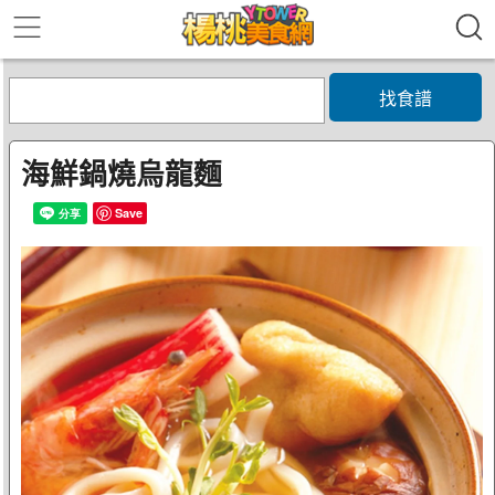
找食譜
海鮮鍋燒烏龍麵
Save