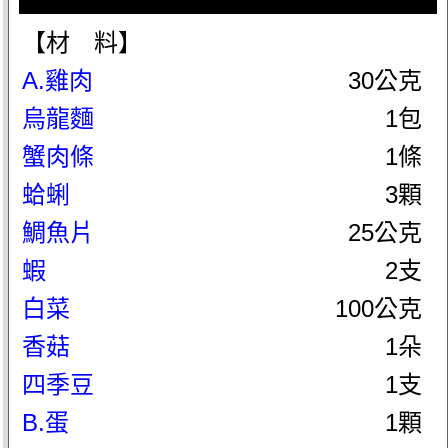
【材 料】
A.雞肉
30公克
烏龍麵
1包
蟹肉條
1條
蛤蜊
3顆
鯛魚片
25公克
蝦
2支
白菜
100公克
香菇
1朵
四季豆
1支
B.蛋
1顆