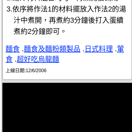
3.依序將作法1的材料擺放入作法2的湯
汁中煮開，再煮約3分鐘後打入蛋續
煮約2分鐘即可。
麵食
.
麵食及麵粉類製品
.
日式料理
.
葷
食
.
超好吃烏龍麵
上線日期:
12/6/2006