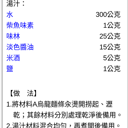
湯汁：
水
300公克
柴魚味素
1公克
味林
25公克
淡色醬油
15公克
米酒
5公克
鹽
1公克
【做 法】
1.將材料A烏龍麵條汆燙開撈起、瀝
乾；其餘材料分別處理乾淨後備用。
2.湯汁材料混合均勻，再煮開後備用。