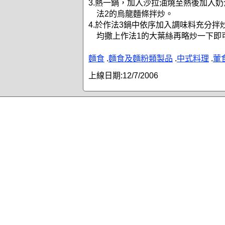
3.熱一鍋，加入沙拉油燒至熱後加入
法2的烏龍麵條拌炒。
4.於作法3鍋中依序加入調味料充分拌
均撒上作法1的大葉絲再略炒一下即
麵食
.
麵食及麵粉類製品
.
中式料理
.
葷
上線日期:
12/7/2006