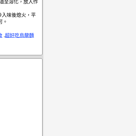
奶油至溶化，放入作
炒入味後熄火，平
可。
食
.
超好吃烏龍麵