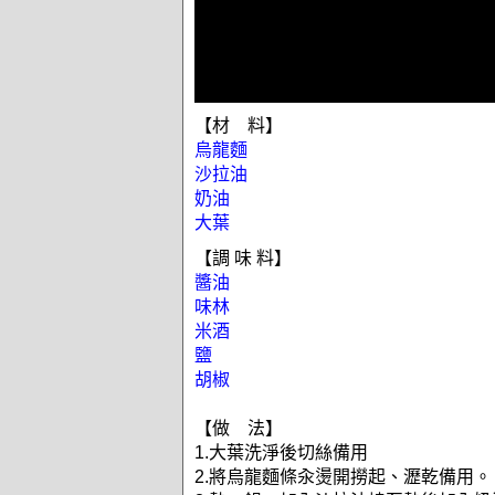
【材 料】
烏龍麵
沙拉油
奶油
大葉
【調 味 料】
醬油
味林
米酒
鹽
胡椒
【做 法】
1.大葉洗淨後切絲備用
2.將烏龍麵條汆燙開撈起、瀝乾備用。