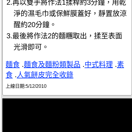
2.再以雙手將作法1揉桿約3分鐘，用乾
淨的濕毛巾或保鮮膜蓋好，靜置放涼
醒約20分鐘。
3.最後將作法2的麵糰取出，揉至表面
光滑即可。
麵食
.
麵食及麵粉類製品
.
中式料理
.
素
食
.
人氣餅皮完全收錄
上線日期:
5/12/2010