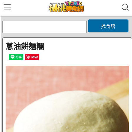
找食譜
蔥油餅麵糰
Save