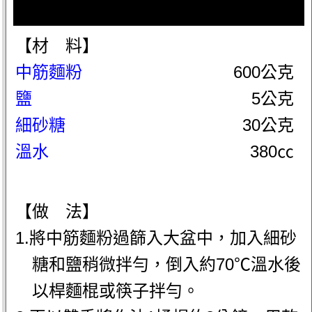
【材 料】
中筋麵粉
600公克
鹽
5公克
細砂糖
30公克
溫水
380㏄
【做 法】
1.將中筋麵粉過篩入大盆中，加入細砂
糖和鹽稍微拌勻，倒入約70℃溫水後
以桿麵棍或筷子拌勻。