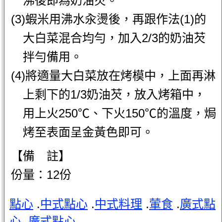
沸後即為奶油芡。
(3)蝦米用沸水汆燙後，再跟作法(1)的
大白菜混合均勻，加入2/3的奶油芡
拌勻備用。
(4)將適量大白菜放在烤模中，上面再淋
上剩下的1/3奶油芡，放入烤箱中，
用上火250℃、下火150℃的溫度，焗
烤至表面呈金黃色即可。
【備 註】
份量：12份
點心
.
中式點心
.
中式料理
.
葷食
.
廣式點
心
.
廣式點心