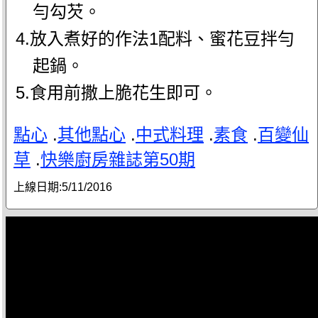
勻勾芡。
4.放入煮好的作法1配料、蜜花豆拌勻
起鍋。
5.食用前撒上脆花生即可。
點心
.
其他點心
.
中式料理
.
素食
.
百變仙
草
.
快樂廚房雜誌第50期
上線日期:
5/11/2016