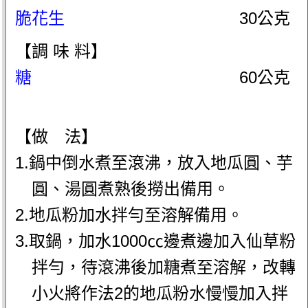
脆花生
30公克
【調 味 料】
糖
60公克
【做 法】
1.鍋中倒水煮至滾沸，放入地瓜圓、芋
圓、湯圓煮熟後撈出備用。
2.地瓜粉加水拌勻至溶解備用。
3.取鍋，加水1000㏄邊煮邊加入仙草粉
拌勻，待滾沸後加糖煮至溶解，改轉
小火將作法2的地瓜粉水慢慢加入拌