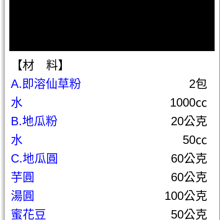
【材 料】
A.即溶仙草粉
2包
水
1000㏄
B.地瓜粉
20公克
水
50㏄
C.地瓜圓
60公克
芋圓
60公克
湯圓
100公克
蜜花豆
50公克