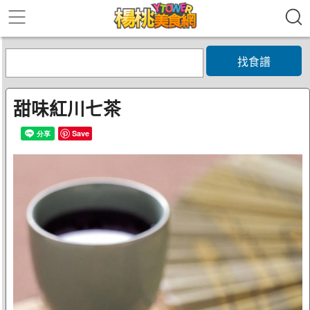
找食譜
甜味紅川七茶
Save