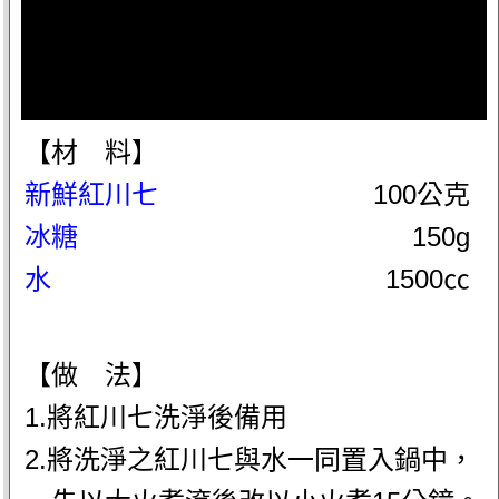
【材 料】
新鮮紅川七
100公克
冰糖
150g
水
1500㏄
【做 法】
1.將紅川七洗淨後備用
2.將洗淨之紅川七與水一同置入鍋中，