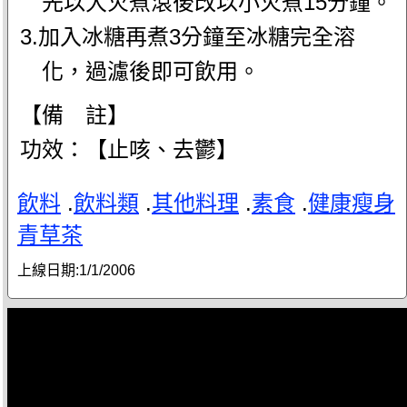
先以大火煮滾後改以小火煮15分鐘。
3.加入冰糖再煮3分鐘至冰糖完全溶
化，過濾後即可飲用。
【備 註】
功效：【止咳、去鬱】
飲料
.
飲料類
.
其他料理
.
素食
.
健康瘦身
青草茶
上線日期:
1/1/2006