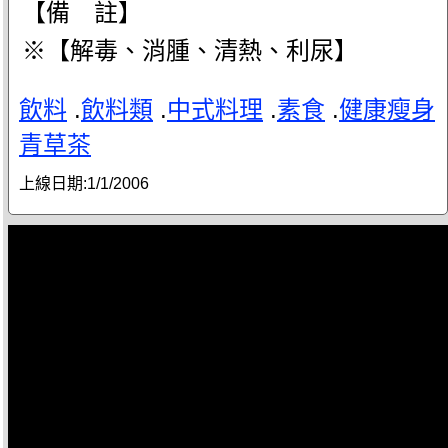
【備 註】
※【解毒、消腫、清熱、利尿】
飲料
.
飲料類
.
中式料理
.
素食
.
健康瘦身
青草茶
上線日期:
1/1/2006