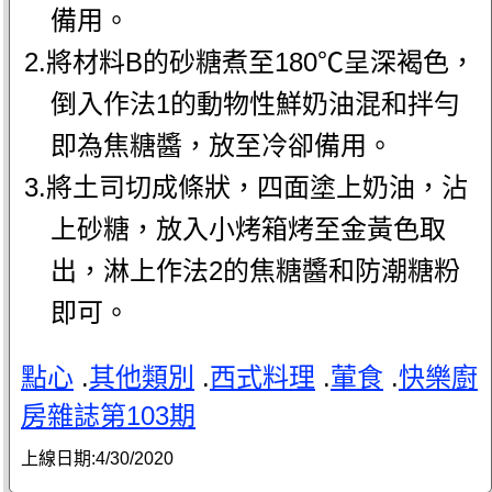
備用。
2.將材料B的砂糖煮至180℃呈深褐色，
倒入作法1的動物性鮮奶油混和拌勻
即為焦糖醬，放至冷卻備用。
3.將土司切成條狀，四面塗上奶油，沾
上砂糖，放入小烤箱烤至金黃色取
出，淋上作法2的焦糖醬和防潮糖粉
即可。
點心
.
其他類別
.
西式料理
.
葷食
.
快樂廚
房雜誌第103期
上線日期:
4/30/2020