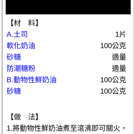
【材 料】
A.土司
1片
軟化奶油
100公克
砂糖
適量
防潮糖粉
適量
B.動物性鮮奶油
100公克
砂糖
100公克
【做 法】
1.將動物性鮮奶油煮至滾沸即可關火，