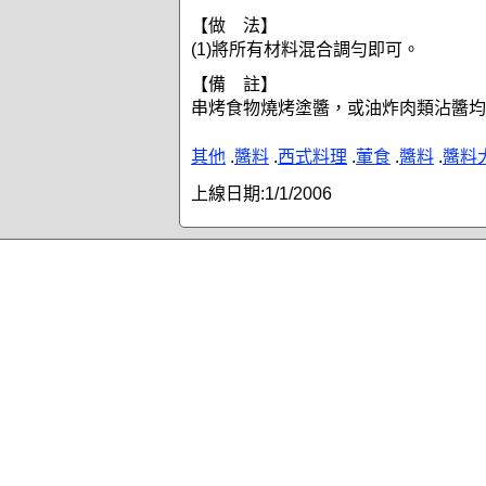
【做 法】
(1)將所有材料混合調勻即可。
【備 註】
串烤食物燒烤塗醬，或油炸肉類沾醬均
其他
.
醬料
.
西式料理
.
葷食
.
醬料
.
醬料
上線日期:
1/1/2006