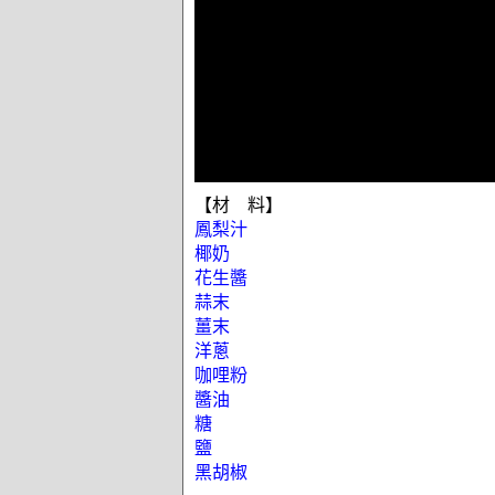
【材 料】
鳳梨汁
椰奶
花生醬
蒜末
薑末
洋蔥
咖哩粉
醬油
糖
鹽
黑胡椒