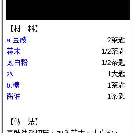
【材 料】
a.豆豉
2茶匙
蒜末
1/2茶匙
太白粉
1/2茶匙
水
1大匙
b.糖
1茶匙
醬油
1茶匙
【做 法】