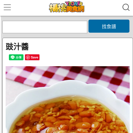
找食譜
豉汁醬
Save