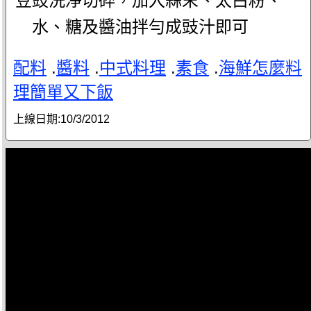
豆豉洗淨切碎，加入蒜末、太白粉、
水、糖及醬油拌勻成豉汁即可
配料
.
醬料
.
中式料理
.
素食
.
海鮮怎麼料
理簡單又下飯
上線日期:
10/3/2012