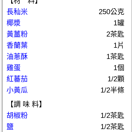
【材 料】
長秈米
250公克
椰漿
1罐
黃薑粉
2茶匙
香蘭葉
1片
油蔥酥
1茶匙
雞蛋
1個
紅蕃茄
1/2顆
小黃瓜
1/2半條
【調 味 料】
胡椒粉
1/2茶匙
鹽
1/2茶匙