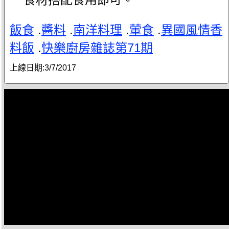
飯食
.
醬料
.
南洋料理
.
葷食
.
異國風情香
料飯
.
快樂廚房雜誌第71期
上線日期:
3/7/2017