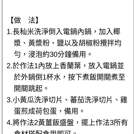
【做 法】
1.長秈米洗淨倒入電鍋內鍋，加入椰
漿、黃漿粉、鹽以及胡椒粉攪拌均
勻，浸泡約30分鐘備用。
2.於作法1內放上香蘭葉，放入電鍋並
於外鍋倒1杯水，按下煮飯開關煮至
開關跳起。
3.小黃瓜洗淨切片、蕃茄洗淨切片、雞
蛋煎成荷包蛋，備用。
4.將作法2黃薑飯盛盤，擺上作法3所有
食材搭配食用即可。