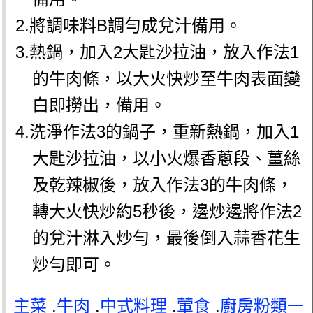
2.將調味料B調勻成兌汁備用。
3.熱鍋，加入2大匙沙拉油，放入作法1
的牛肉條，以大火快炒至牛肉表面變
白即撈出，備用。
4.洗淨作法3的鍋子，重新熱鍋，加入1
大匙沙拉油，以小火爆香蔥段、薑絲
及乾辣椒後，放入作法3的牛肉條，
轉大火快炒約5秒後，邊炒邊將作法2
的兌汁淋入炒勻，最後倒入蒜香花生
炒勻即可。
主菜
.
牛肉
.
中式料理
.
葷食
.
廚房粉類一