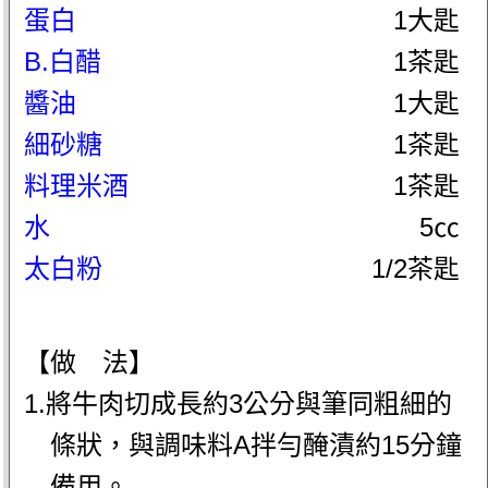
蛋白
1大匙
B.白醋
1茶匙
醬油
1大匙
細砂糖
1茶匙
料理米酒
1茶匙
水
5㏄
太白粉
1/2茶匙
【做 法】
1.將牛肉切成長約3公分與筆同粗細的
條狀，與調味料A拌勻醃漬約15分鐘
備用。