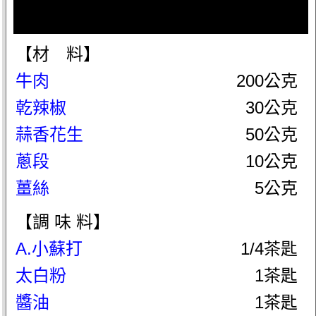
【材 料】
牛肉
200公克
乾辣椒
30公克
蒜香花生
50公克
蔥段
10公克
薑絲
5公克
【調 味 料】
A.小蘇打
1/4茶匙
太白粉
1茶匙
醬油
1茶匙