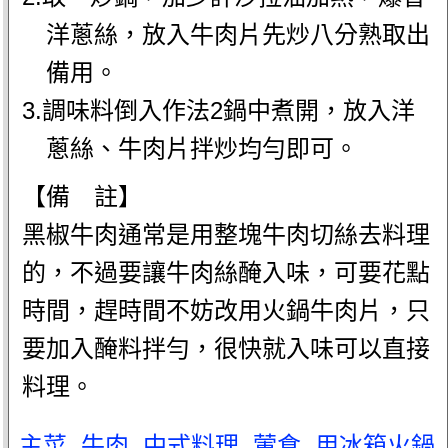
洋蔥絲，放入牛肉片先炒八分熟取出
備用。
3.調味料倒入作法2鍋中煮開，放入洋
蔥絲、牛肉片拌炒均勻即可。
【備 註】
黑椒牛肉通常是用整塊牛肉切絲去料理
的，不過要讓牛肉絲醃入味，可要花點
時間，趕時間不妨改用火鍋牛肉片，只
要加入醃料拌勻，很快就入味可以直接
料理。
主菜
.
牛肉
.
中式料理
.
葷食
.
用冰箱火鍋