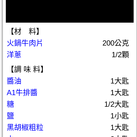
【材 料】
火鍋牛肉片
200公克
洋蔥
1/2顆
【調 味 料】
醬油
1大匙
A1牛排醬
1大匙
糖
1/2大匙
鹽
1小匙
黑胡椒粗粒
1大匙