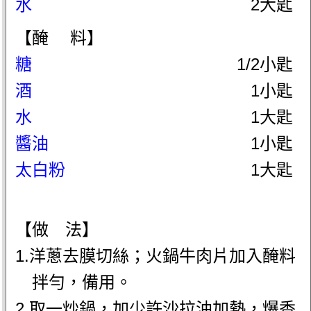
水
2大匙
【醃 料】
糖
1/2小匙
酒
1小匙
水
1大匙
醬油
1小匙
太白粉
1大匙
【做 法】
1.洋蔥去膜切絲；火鍋牛肉片加入醃料
拌勻，備用。
2.取一炒鍋，加少許沙拉油加熱，爆香