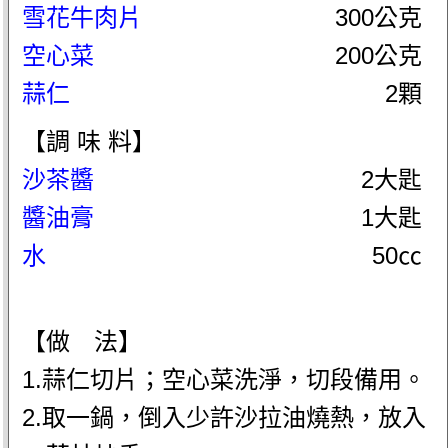
雪花牛肉片
300公克
空心菜
200公克
蒜仁
2顆
【調 味 料】
沙茶醬
2大匙
醬油膏
1大匙
水
50㏄
【做 法】
1.蒜仁切片；空心菜洗淨，切段備用。
2.取一鍋，倒入少許沙拉油燒熱，放入