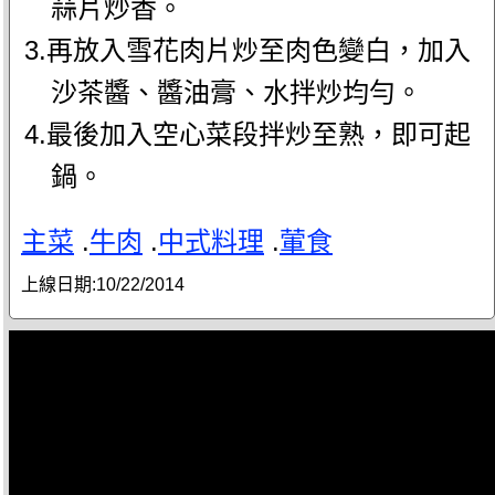
蒜片炒香。
3.再放入雪花肉片炒至肉色變白，加入
沙茶醬、醬油膏、水拌炒均勻。
4.最後加入空心菜段拌炒至熟，即可起
鍋。
主菜
.
牛肉
.
中式料理
.
葷食
上線日期:
10/22/2014