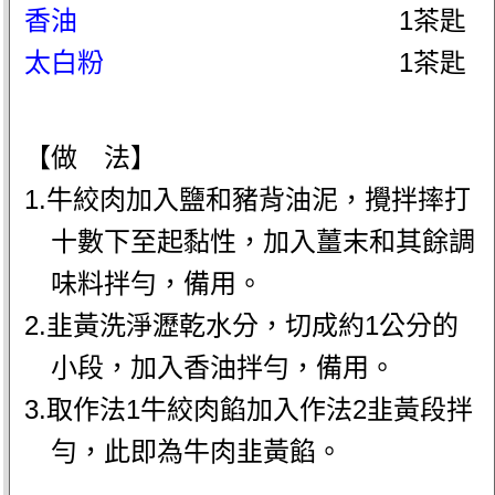
香油
1茶匙
太白粉
1茶匙
【做 法】
1.牛絞肉加入鹽和豬背油泥，攪拌摔打
十數下至起黏性，加入薑末和其餘調
味料拌勻，備用。
2.韭黃洗淨瀝乾水分，切成約1公分的
小段，加入香油拌勻，備用。
3.取作法1牛絞肉餡加入作法2韭黃段拌
勻，此即為牛肉韭黃餡。