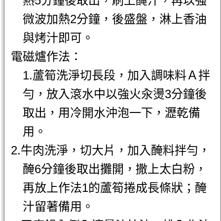
熱5分鐘後取出，刷上醃汁，再以強
微波加熱2分鐘，後盛盤，淋上香油
與烤汁即可。
電磁爐作法：
1.蘆筍洗淨切長段，加入調味料Ａ拌
勻，放入滾水中以強火汆燙3分鐘後
取出，用冷開水沖泡一下，瀝乾備
用。
2.牛肉洗淨，切大片，加入醃料拌勻，
醃6分鐘後取出攤開，撒上太白粉，
再放上作法1的蘆筍捲成長條狀；醃
汁留著備用。