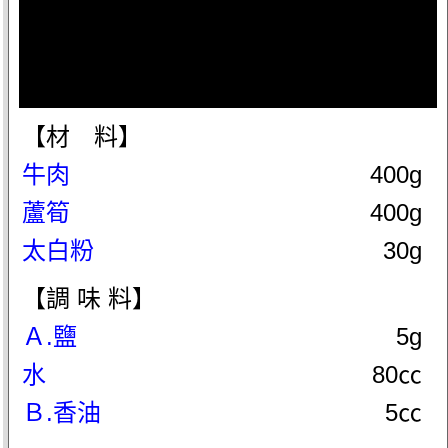
【材 料】
牛肉
400g
蘆筍
400g
太白粉
30g
【調 味 料】
Ａ.鹽
5g
水
80㏄
Ｂ.香油
5㏄