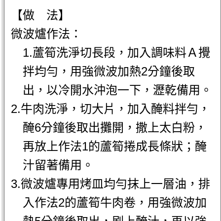
【做 法】
微波爐作法：
1.蘆筍洗淨切長段，加入調味料Ａ攪
拌均勻，用強微波加熱2分鐘後取
出，以冷開水沖泡一下，瀝乾備用。
2.牛肉洗淨，切大片，加入醃料拌勻，
醃6分鐘後取出攤開，撒上太白粉，
再放上作法1的蘆筍捲成長條狀；醃
汁留著備用。
3.微波爐專用烤皿均勻抹上一層油，排
入作法2的蘆筍牛肉卷，用強微波加