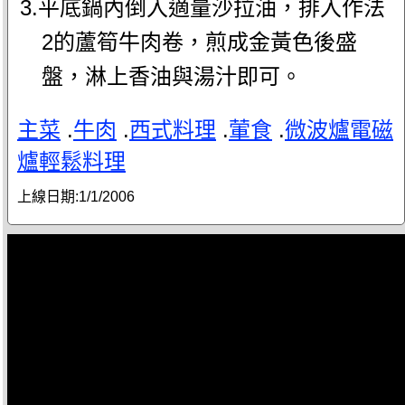
3.平底鍋內倒入適量沙拉油，排入作法
2的蘆筍牛肉卷，煎成金黃色後盛
盤，淋上香油與湯汁即可。
主菜
.
牛肉
.
西式料理
.
葷食
.
微波爐電磁
爐輕鬆料理
上線日期:
1/1/2006