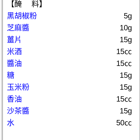
【醃 料】
黑胡椒粉
5g
芝麻醬
10g
薑片
15g
米酒
15㏄
醬油
15㏄
糖
15g
玉米粉
15g
香油
15㏄
沙茶醬
15g
水
50㏄