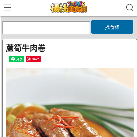
找食譜
蘆筍牛肉卷
Save