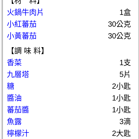
【材 料】
火鍋牛肉片
1盒
小紅蕃茄
30公克
小黃蕃茄
30公克
【調 味 料】
香菜
1支
九層塔
5片
糖
2小匙
醬油
1小匙
蕃茄醬
1小匙
魚露
3滴
檸檬汁
2大匙