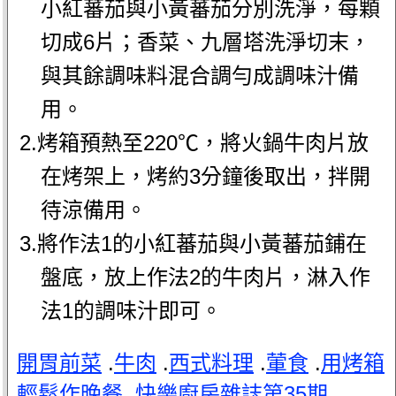
小紅蕃茄與小黃蕃茄分別洗淨，每顆
切成6片；香菜、九層塔洗淨切末，
與其餘調味料混合調勻成調味汁備
用。
2.烤箱預熱至220℃，將火鍋牛肉片放
在烤架上，烤約3分鐘後取出，拌開
待涼備用。
3.將作法1的小紅蕃茄與小黃蕃茄鋪在
盤底，放上作法2的牛肉片，淋入作
法1的調味汁即可。
開胃前菜
.
牛肉
.
西式料理
.
葷食
.
用烤箱
輕鬆作晚餐
.
快樂廚房雜誌第35期