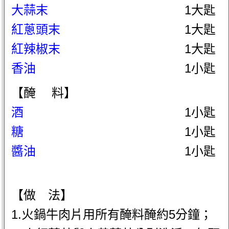
大蒜末
1大匙
紅蔥頭末
1大匙
紅辣椒末
1大匙
香油
1小匙
【醃 料】
酒
1小匙
糖
1小匙
醬油
1小匙
【做 法】
1.火鍋牛肉片用所有醃料醃約5分鐘；