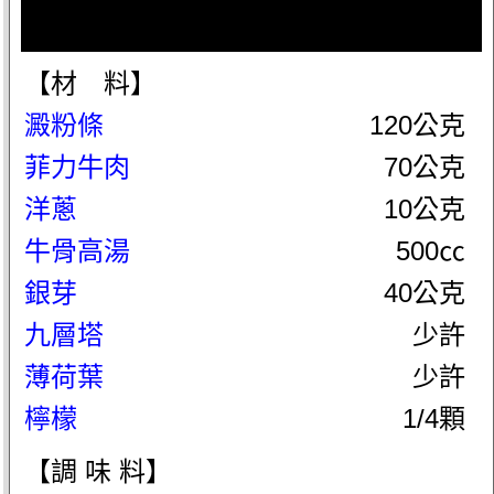
【材 料】
澱粉條
120公克
菲力牛肉
70公克
洋蔥
10公克
牛骨高湯
500㏄
銀芽
40公克
九層塔
少許
薄荷葉
少許
檸檬
1/4顆
【調 味 料】