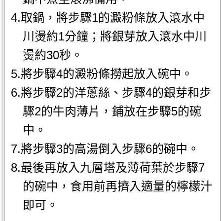
4.取鍋，將步驟1的澱粉條放入滾水中
川燙約1分鐘；將銀芽放入滾水中川
燙約30秒。
5.將步驟4的澱粉條撈起放入碗中。
6.將步驟2的洋蔥絲、步驟4的銀芽和步
驟2的牛肉薄片，鋪放在步驟5的碗
中。
7.將步驟3的高湯倒入步驟6的碗中。
8.最後再放入九層塔及薄荷葉於步驟7
的碗中，食用前再擠入適量的檸檬汁
即可。