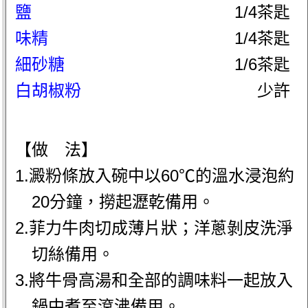
鹽
1/4茶匙
味精
1/4茶匙
細砂糖
1/6茶匙
白胡椒粉
少許
【做 法】
1.澱粉條放入碗中以60℃的溫水浸泡約
20分鐘，撈起瀝乾備用。
2.菲力牛肉切成薄片狀；洋蔥剝皮洗淨
切絲備用。
3.將牛骨高湯和全部的調味料一起放入
鍋中煮至滾沸備用。