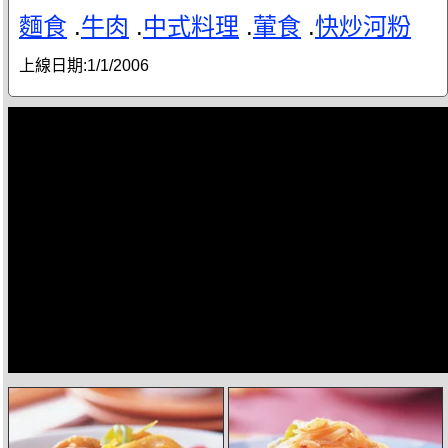
麵食
.
牛肉
.
中式料理
.
葷食
.
快炒河粉
上線日期:
1/1/2006