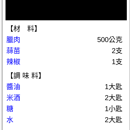
【材 料】
臘肉
500公克
蒜苗
2支
辣椒
1支
【調 味 料】
醬油
1大匙
米酒
2大匙
糖
1小匙
水
2大匙