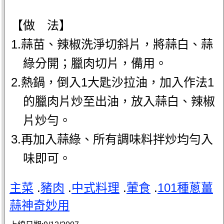
【做 法】
1.蒜苗、辣椒洗淨切斜片，將蒜白、蒜
綠分開；臘肉切片，備用。
2.熱鍋，倒入1大匙沙拉油，加入作法1
的臘肉片炒至出油，放入蒜白、辣椒
片炒勻。
3.再加入蒜綠、所有調味料拌炒均勻入
味即可。
主菜
.
豬肉
.
中式料理
.
葷食
.
101種蔥薑
蒜神奇妙用