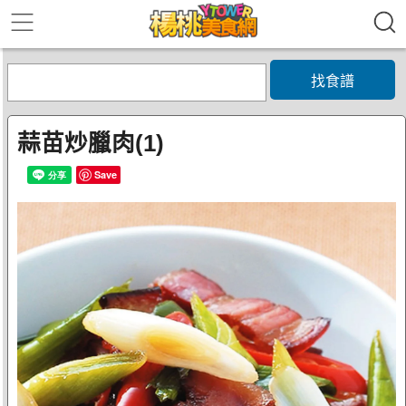
找食譜
蒜苗炒臘肉(1)
Save