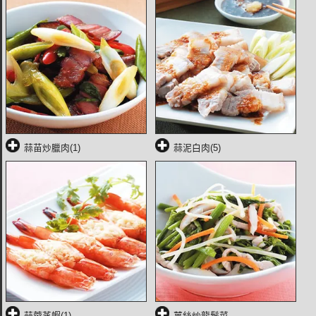
蒜苗炒臘肉(1)
蒜泥白肉(5)
蒜蓉蒸蝦(1)
薑絲炒龍鬚菜