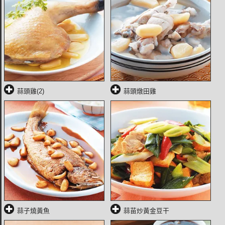
蒜頭雞(2)
蒜頭燉田雞
蒜子燒黃魚
蒜苗炒黃金豆干