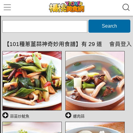
Search
【101種蔥薑蒜神奇妙用食譜】有 29 道
會員登入
蒜苗炒魷魚
螺肉蒜