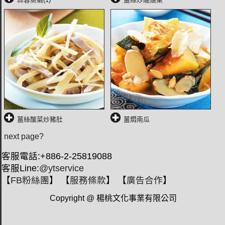
薑絲酸菜炒豬肚
薑燜南瓜
next page?
客服電話:+886-2-25819088
客服Line:
@ytservice
【
FB粉絲團
】 【
服務條款
】 【
廣告合作
】
Copyright @ 楊桃文化事業有限公司