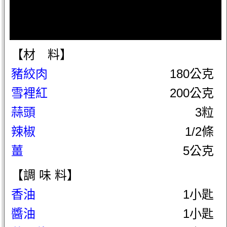
【材 料】
豬絞肉
180公克
雪裡紅
200公克
蒜頭
3粒
辣椒
1/2條
薑
5公克
【調 味 料】
香油
1小匙
醬油
1小匙