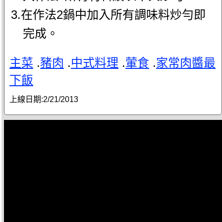
3.在作法2鍋中加入所有調味料炒勻即
完成。
主菜
.
豬肉
.
中式料理
.
葷食
.
家常肉醬最
下飯
上線日期:
2/21/2013