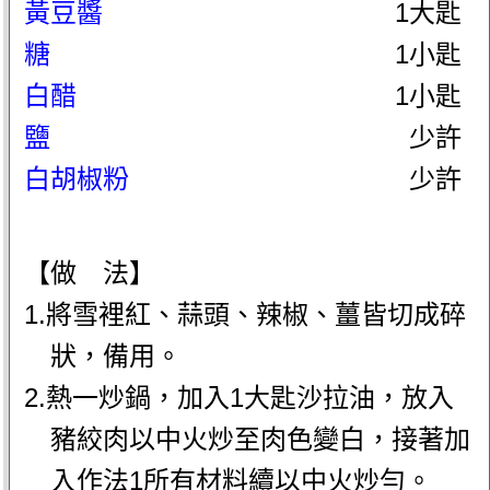
黃豆醬
1大匙
糖
1小匙
白醋
1小匙
鹽
少許
白胡椒粉
少許
【做 法】
1.將雪裡紅、蒜頭、辣椒、薑皆切成碎
狀，備用。
2.熱一炒鍋，加入1大匙沙拉油，放入
豬絞肉以中火炒至肉色變白，接著加
入作法1所有材料續以中火炒勻。