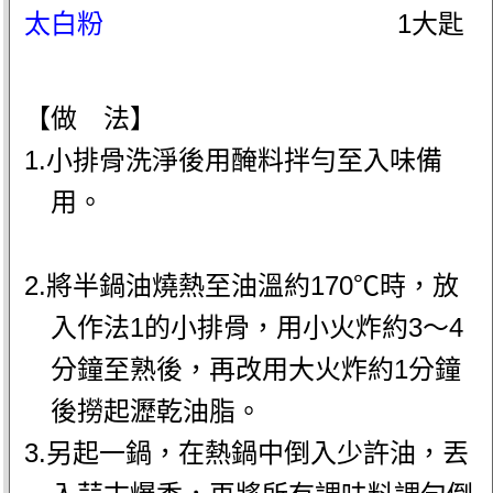
太白粉
1大匙
【做 法】
1.小排骨洗淨後用醃料拌勻至入味備
用。
2.將半鍋油燒熱至油溫約170℃時，放
入作法1的小排骨，用小火炸約3～4
分鐘至熟後，再改用大火炸約1分鐘
後撈起瀝乾油脂。
3.另起一鍋，在熱鍋中倒入少許油，丟