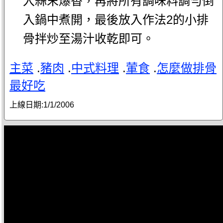
入蒜末爆香，再將所有調味料調勻倒
入鍋中煮開，最後放入作法2的小排
骨拌炒至湯汁收乾即可。
主菜
.
豬肉
.
中式料理
.
葷食
.
怎麼做排骨
最好吃
上線日期:
1/1/2006