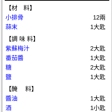
【材 料】
小排骨
12兩
蒜末
1大匙
【調 味 料】
紫蘇梅汁
2大匙
番茄醬
1大匙
糖
2大匙
鹽
1大匙
【醃 料】
醬油
1大匙
酒
1小匙