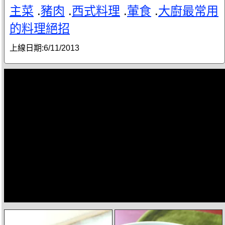
主菜
.
豬肉
.
西式料理
.
葷食
.
大廚最常用
的料理絕招
上線日期:
6/11/2013