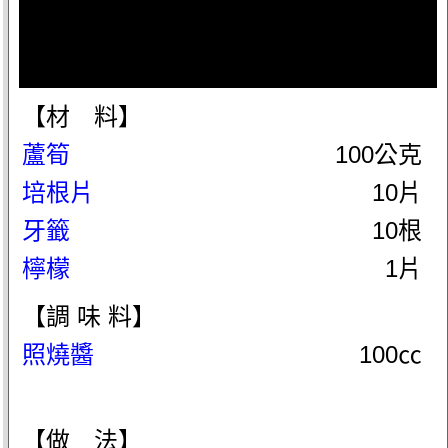
【材 料】
蘆筍
100公克
培根片
10片
牙籤
10根
檸檬
1片
【調 味 料】
照燒醬
100㏄
【做 法】