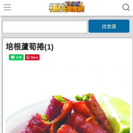
找食譜
培根蘆筍捲(1)
Save