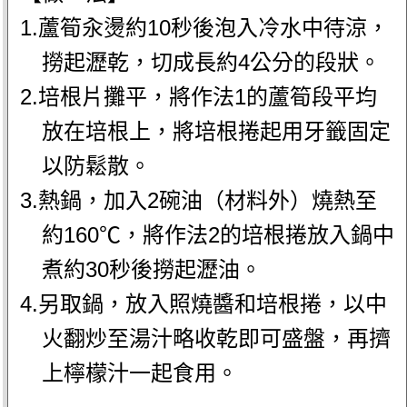
1.蘆筍汆燙約10秒後泡入冷水中待涼，
撈起瀝乾，切成長約4公分的段狀。
2.培根片攤平，將作法1的蘆筍段平均
放在培根上，將培根捲起用牙籤固定
以防鬆散。
3.熱鍋，加入2碗油（材料外）燒熱至
約160℃，將作法2的培根捲放入鍋中
煮約30秒後撈起瀝油。
4.另取鍋，放入照燒醬和培根捲，以中
火翻炒至湯汁略收乾即可盛盤，再擠
上檸檬汁一起食用。