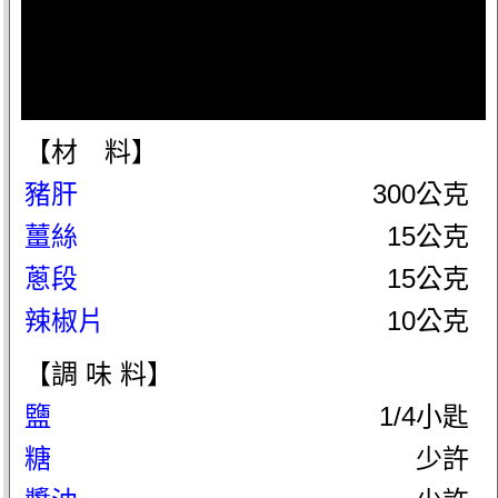
【材 料】
豬肝
300公克
薑絲
15公克
蔥段
15公克
辣椒片
10公克
【調 味 料】
鹽
1/4小匙
糖
少許