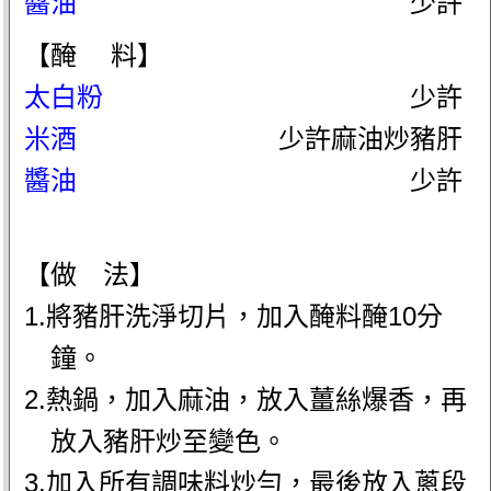
醬油
少許
【醃 料】
太白粉
少許
米酒
少許麻油炒豬肝
醬油
少許
【做 法】
1.將豬肝洗淨切片，加入醃料醃10分
鐘。
2.熱鍋，加入麻油，放入薑絲爆香，再
放入豬肝炒至變色。
3.加入所有調味料炒勻，最後放入蔥段