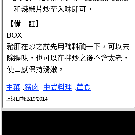
和辣椒片炒至入味即可。
【備 註】
BOX
豬肝在炒之前先用醃料醃一下，可以去
除腥味，也可以在拌炒之後不會太老，
使口感保持滑嫩。
主菜
.
豬肉
.
中式料理
.
葷食
上線日期:
2/19/2014