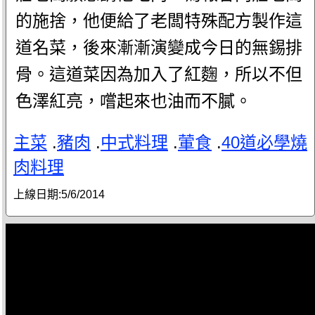
的施捨，他便給了老闆特殊配方製作這
道名菜，後來漸漸演變成今日的無錫排
骨。這道菜因為加入了紅麴，所以不但
色澤紅亮，嚐起來也油而不膩。
主菜
.
豬肉
.
中式料理
.
葷食
.
40道必學燒
肉料理
上線日期:
5/6/2014