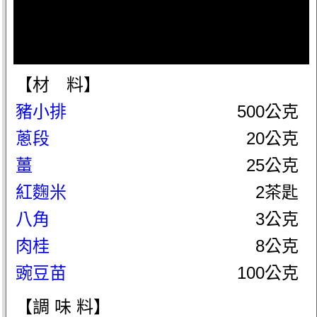
【材 料】
豬小排
500公克
蔥段
20公克
薑
25公克
紅麴米
2茶匙
八角
3公克
肉桂
8公克
豌豆苗
100公克
【調 味 料】