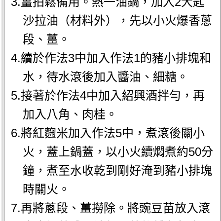
3.薑拍鬆備用。熱一油鍋，加入2大匙
沙拉油（材料外），先以小火爆香蔥
段、薑。
4.續於作法3中加入作法1的豬小排塊和
水，待水滾後加入醬油、細糖。
5.接著於作法4中加入紹興酒拌勻，再
加入八角、肉桂。
6.將紅麴米加入作法5中，煮滾後關小
火，蓋上鍋蓋，以小火續燜煮約50分
鐘，煮至水收乾到剛好淹到豬小排塊
時關火。
7.再將蔥段、薑撈除。將豌豆苗放入滾