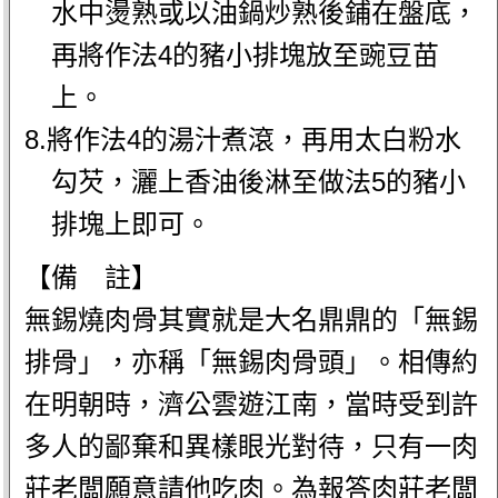
水中燙熟或以油鍋炒熟後鋪在盤底，
再將作法4的豬小排塊放至豌豆苗
上。
8.將作法4的湯汁煮滾，再用太白粉水
勾芡，灑上香油後淋至做法5的豬小
排塊上即可。
【備 註】
無錫燒肉骨其實就是大名鼎鼎的「無錫
排骨」，亦稱「無錫肉骨頭」。相傳約
在明朝時，濟公雲遊江南，當時受到許
多人的鄙棄和異樣眼光對待，只有一肉
莊老闆願意請他吃肉。為報答肉莊老闆