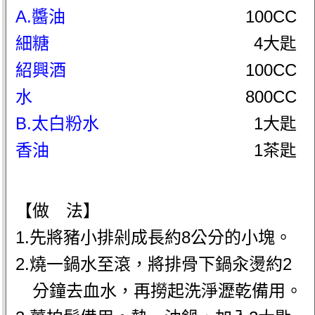
A.醬油
100CC
細糖
4大匙
紹興酒
100CC
水
800CC
B.太白粉水
1大匙
香油
1茶匙
【做 法】
1.先將豬小排剁成長約8公分的小塊。
2.燒一鍋水至滾，將排骨下鍋汆燙約2
分鐘去血水，再撈起洗淨瀝乾備用。