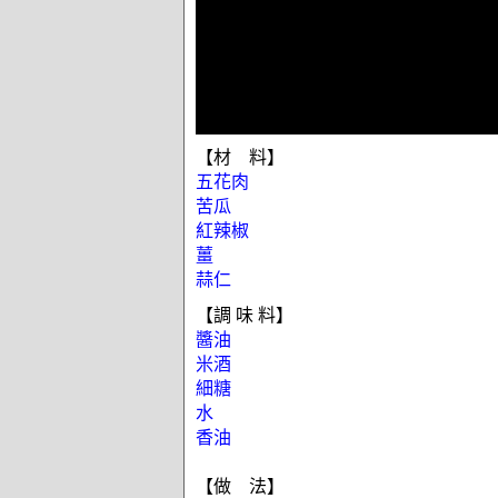
【材 料】
五花肉
苦瓜
紅辣椒
薑
蒜仁
【調 味 料】
醬油
米酒
細糖
水
香油
【做 法】