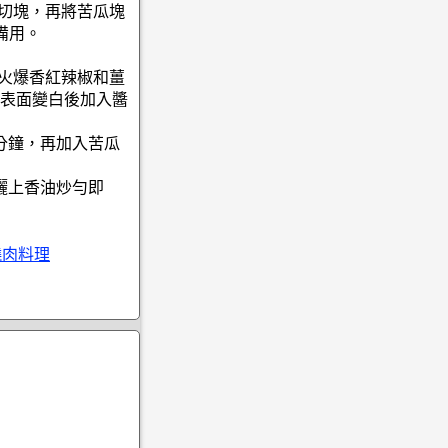
後切塊，再將苦瓜塊
備用。
小火爆香紅辣椒和薑
表面變白後加入醬
0分鐘，再加入苦瓜
再灑上香油炒勻即
燒肉料理