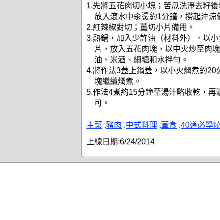
1.先將五花肉切小塊；苦瓜洗淨去籽
放入滾水中汆燙約1分鐘，撈起沖涼
2.紅辣椒對切；薑切小片備用。
3.熱鍋，加入少許油（材料外），以
片，放入五花肉塊，以中火炒至肉塊
油、米酒、細糖和水拌勻。
4.將作法3蓋上鍋蓋，以小火燜煮約2
塊繼續燜煮。
5.作法4煮約15分鐘至湯汁略收乾，
可。
主菜
.
豬肉
.
中式料理
.
葷食
.
40道必學
上線日期:
6/24/2014