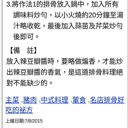
3.將作法1的排骨放入鍋中，加入所有
調味料炒勻，以小火燒約20分鐘至湯
汁略收乾，最後加入蒜苗及芹菜炒勻
後即可。
【備 註】
放入辣豆瓣醬時，要略做煸香，才能炒
出辣豆瓣醬的香氣，是這道排骨料理絕
對不能缺少的。
主菜
.
豬肉
.
中式料理
.
葷食
.
名店排骨好
吃的祕方
上線日期:
7/8/2015