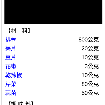
【材 料】
排骨
800公克
蒜片
20公克
薑片
10公克
花椒
3公克
乾辣椒
10公克
芹菜
80公克
蒜苗
50公克
【調 味 料】