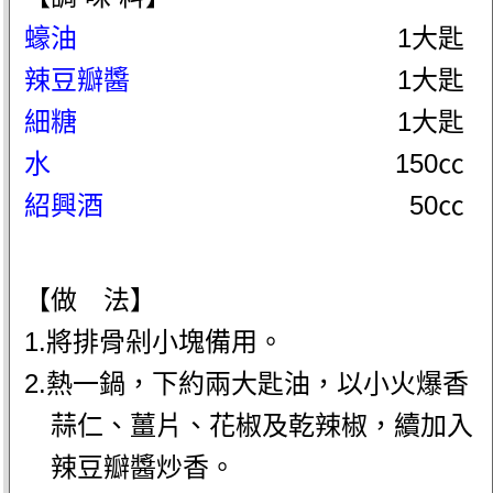
蠔油
1大匙
辣豆瓣醬
1大匙
細糖
1大匙
水
150㏄
紹興酒
50㏄
【做 法】
1.將排骨剁小塊備用。
2.熱一鍋，下約兩大匙油，以小火爆香
蒜仁、薑片、花椒及乾辣椒，續加入
辣豆瓣醬炒香。