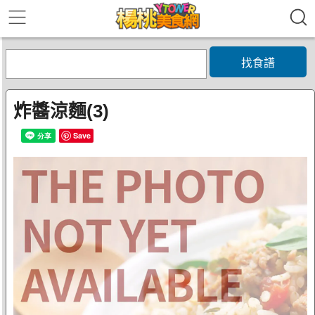
找食譜
炸醬涼麵(3)
Save