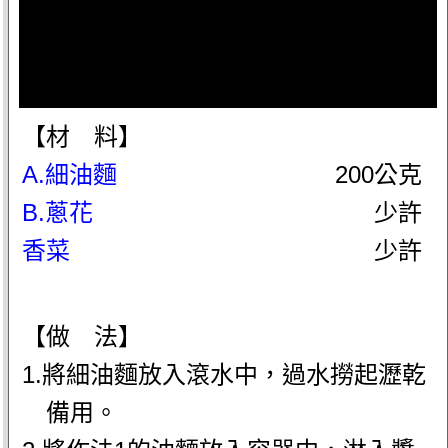
【材 料】
A.細油麵
200公克
B.蔥花
少許
香菜
少許
【做 法】
1.將細油麵放入滾水中，過水撈起瀝乾
備用。