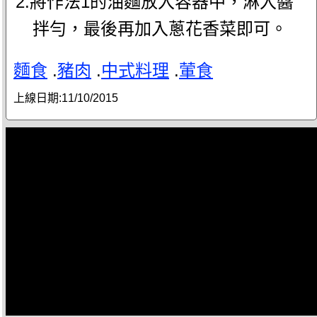
2.將作法1的油麵放入容器中，淋入醬
拌勻，最後再加入蔥花香菜即可。
麵食
.
豬肉
.
中式料理
.
葷食
上線日期:
11/10/2015