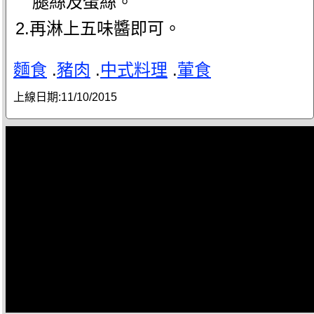
腿絲及蛋絲。
2.再淋上五味醬即可。
麵食
.
豬肉
.
中式料理
.
葷食
上線日期:
11/10/2015