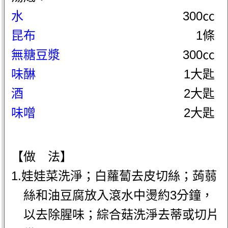
水
300㏄
昆布
1條
無糖豆漿
300㏄
味醂
1大匙
酒
2大匙
味噌
2大匙
【做 法】
1.娃娃菜洗淨；白蘿蔔去皮切絲；蒟蒻
絲和油豆腐放入滾水中燙約3分鐘，
以去除腥味；綜合菇洗淨去蒂或切片