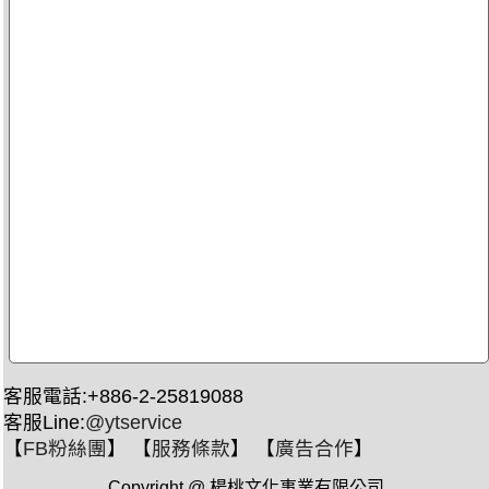
客服電話:+886-2-25819088
客服Line:
@ytservice
【
FB粉絲團
】 【
服務條款
】 【
廣告合作
】
Copyright @ 楊桃文化事業有限公司