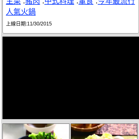
主菜
.
豬肉
.
中式料理
.
葷食
.
今年最流行
人氣火鍋
上線日期:
11/30/2015