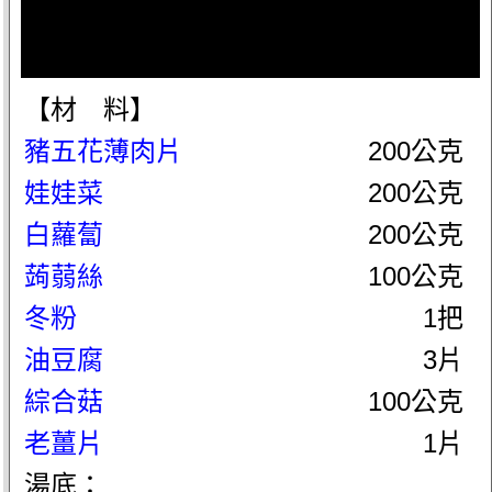
【材 料】
豬五花薄肉片
200公克
娃娃菜
200公克
白蘿蔔
200公克
蒟蒻絲
100公克
冬粉
1把
油豆腐
3片
綜合菇
100公克
老薑片
1片
湯底：