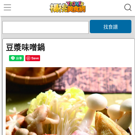
找食譜
豆漿味噌鍋
Save