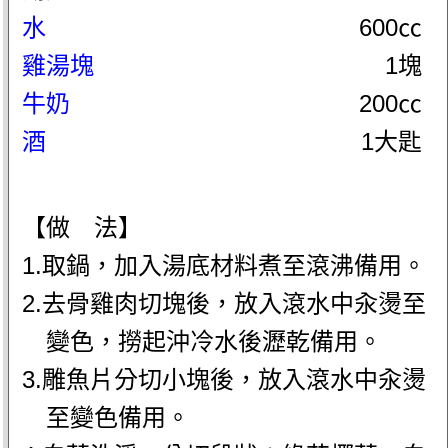
水
600㏄
雞湯塊
1塊
牛奶
200㏄
酒
1大匙
【做 法】
1.取鍋，加入湯底材料煮至滾沸備用。
2.去骨雞肉切塊後，放入滾水中汆燙至
變色，撈起沖冷水後瀝乾備用。
3.雕魚片分切小塊後，放入滾水中汆燙
至變色備用。