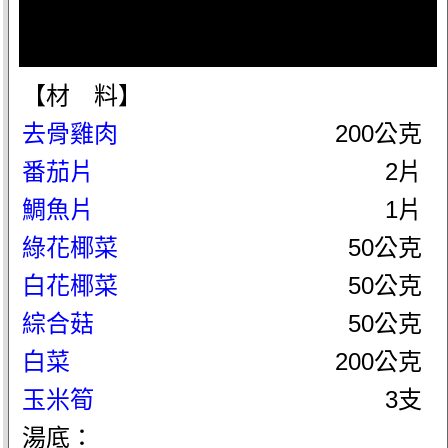
【材 料】
去骨雞肉
200公克
番茄片
2片
鯛魚片
1片
綠花椰菜
50公克
白花椰菜
50公克
綜合菇
50公克
白菜
200公克
玉米筍
3支
湯底：