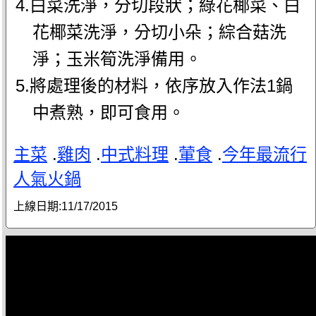
4.白菜洗淨，分切段狀；綠花椰菜、白
花椰菜洗淨，分切小朵；綜合菇洗
淨；玉米筍洗淨備用。
5.將處理後的材料，依序放入作法1鍋
中煮熟，即可食用。
主菜
.
雞肉
.
中式料理
.
葷食
.
今年最流行
人氣火鍋
上線日期:
11/17/2015