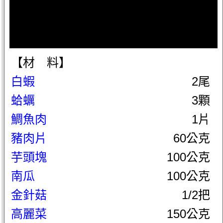
【材 料】
白蝦
2尾
蛤蠣
3顆
鯛魚肉
1片
豬肉片
60公克
芋頭塊
100公克
南瓜
100公克
金針菇
1/2把
高麗菜
150公克