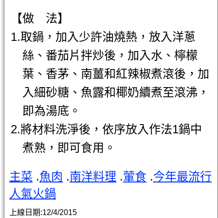
【做 法】
1.取鍋，加入少許油燒熱，放入洋蔥
絲、番茄片拌炒後，加入水、檸檬
葉、香茅、南薑和紅辣椒煮滾後，加
入細砂糖、魚露和椰奶續煮至滾沸，
即為湯底。
2.將材料洗淨後，依序放入作法1鍋中
煮熟，即可食用。
主菜
.
魚肉
.
南洋料理
.
葷食
.
今年最流行
人氣火鍋
上線日期:
12/4/2015