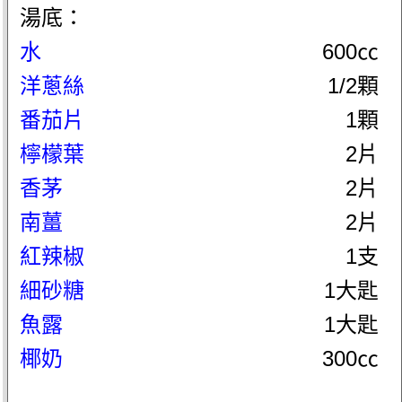
湯底：
水
600㏄
洋蔥絲
1/2顆
番茄片
1顆
檸檬葉
2片
香茅
2片
南薑
2片
紅辣椒
1支
細砂糖
1大匙
魚露
1大匙
椰奶
300㏄