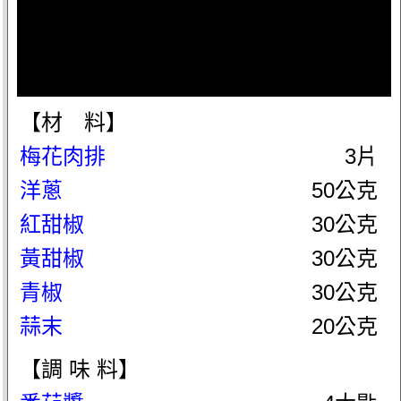
【材 料】
梅花肉排
3片
洋蔥
50公克
紅甜椒
30公克
黃甜椒
30公克
青椒
30公克
蒜末
20公克
【調 味 料】