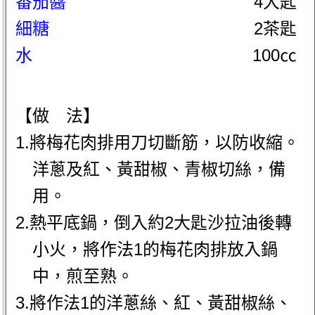
番茄醬
4大匙
細糖
2茶匙
水
100㏄
【做 法】
1.將梅花肉排用刀切斷筋，以防收縮。
洋蔥及紅、黃甜椒、青椒切絲，備
用。
2.熱平底鍋，倒入約2大匙沙拉油後轉
小火，將作法1的梅花肉排放入鍋
中，煎至熟。
3.將作法1的洋蔥絲、紅、黃甜椒絲、