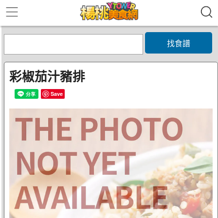
找食譜
彩椒茄汁豬排
Save