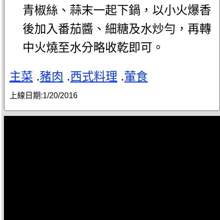
青椒絲、蒜末一起下鍋，以小火爆香
後加入番茄醬、細糖及水炒勻，再轉
中火燒至水分略收乾即可。
主菜
.
豬肉
.
西式料理
.
葷食
上線日期:
1/20/2016