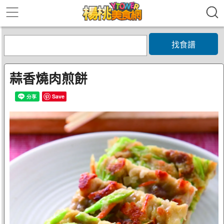
找食譜
蒜香燒肉煎餅
Save