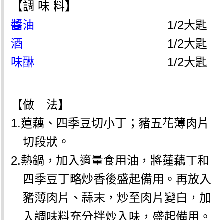
【調 味 料】
醬油
1/2大匙
酒
1/2大匙
味醂
1/2大匙
【做 法】
1.蓮藕、四季豆切小丁；豬五花薄肉片
切段狀。
2.熱鍋，加入適量食用油，將蓮藕丁和
四季豆丁略炒香後盛起備用。再放入
豬薄肉片、蒜末，炒至肉片變白，加
入調味料充分拌炒入味，盛起備用。