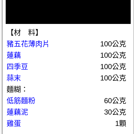
【材 料】
豬五花薄肉片
100公克
蓮藕
100公克
四季豆
100公克
蒜末
100公克
麵糊：
低筋麵粉
60公克
蓮藕泥
30公克
雞蛋
1顆