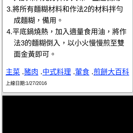
3.將所有麵糊材料和作法2的材料拌勻
成麵糊，備用。
4.平底鍋燒熱，加入適量食用油，將作
法3的麵糊倒入，以小火慢慢煎至雙
面金黃即可。
主菜
.
豬肉
.
中式料理
.
葷食
.
煎餅大百科
上線日期:
1/27/2016