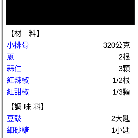
【材 料】
小排骨
320公克
蔥
2根
蒜仁
3顆
紅辣椒
1/2根
紅甜椒
1/3顆
【調 味 料】
豆豉
2大匙
細砂糖
1小匙