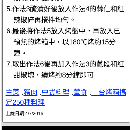
5.作法3醃漬好後放入作法4的蒜仁和紅
辣椒碎再攪拌均勻。
6.最後將作法5放入烤盤中，再放入已
預熱的烤箱中，以180℃烤約15分
鐘。
7.取出作法6後再加入作法3的蔥段和紅
甜椒塊，續烤約8分鐘即可
主菜
.
豬肉
.
中式料理
.
葷食
.
一台烤箱搞
定250種料理
上線日期:
4/7/2016