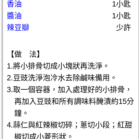
香油
1小匙
醬油
1小匙
辣豆瓣
少許
【做 法】
1.將小排骨切成小塊狀再洗淨。
2.豆豉洗淨泡冷水去除鹹味備用。
3.取一個容器，加入處理好的小排骨，
再加入豆豉和所有調味料醃漬約15分
鐘。
4.蒜仁與紅辣椒切碎；蔥切小段；紅甜
椒切成小菱形狀。