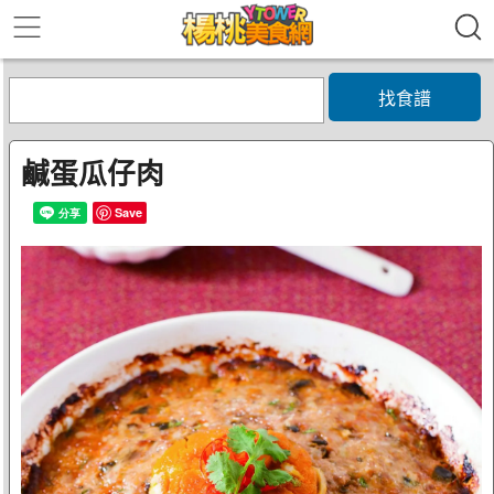
找食譜
鹹蛋瓜仔肉
Save