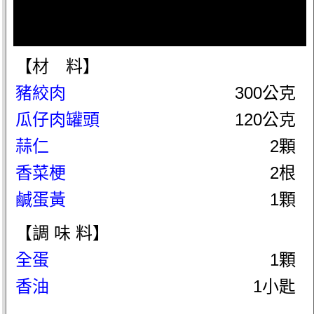
【材 料】
豬絞肉
300公克
瓜仔肉罐頭
120公克
蒜仁
2顆
香菜梗
2根
鹹蛋黃
1顆
【調 味 料】
全蛋
1顆
香油
1小匙