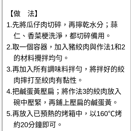
【做 法】
1.先將瓜仔肉切碎，再擰乾水分；蒜
仁、香菜梗洗淨，都切碎備用。
2.取一個容器，加入豬絞肉與作法1和2
的材料攪拌均勻。
3.再加入所有調味料拌勻，將拌好的絞
肉摔打至絞肉有黏性。
4.把鹹蛋黃壓扁；將作法3的絞肉放入
碗中壓緊，再鋪上壓扁的鹹蛋黃。
5.再放入已預熱的烤箱中，以160℃烤
約20分鐘即可。