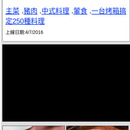
主菜
.
豬肉
.
中式料理
.
葷食
.
一台烤箱搞
定250種料理
上線日期:
4/7/2016