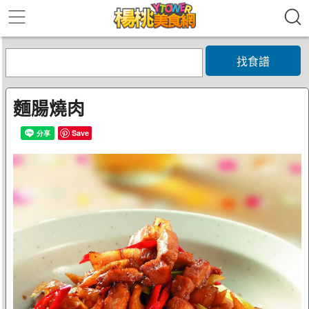
找食譜
麵腸燒肉
Save