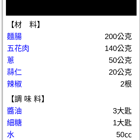
【材 料】
麵腸
200公克
五花肉
140公克
蔥
50公克
蒜仁
20公克
辣椒
2根
【調 味 料】
醬油
3大匙
細糖
1大匙
水
50㏄