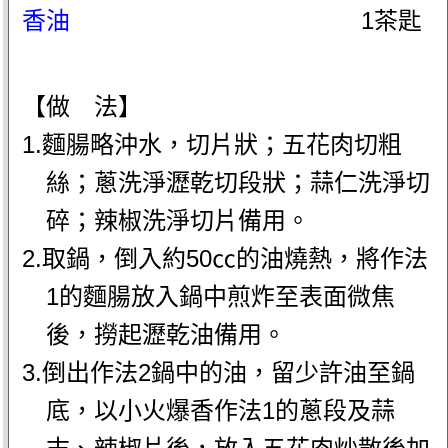
香油
1茶匙
【做 法】
1.麵腸略沖水，切片狀；五花肉切粗
絲；蔥洗淨瀝乾切段狀；蒜仁洗淨切
碎；辣椒洗淨切片備用。
2.取鍋，倒入約50㏄的油燒熱，將作法
1的麵腸放入鍋中煎炸至表面微焦
後，撈起瀝乾油備用。
3.倒出作法2鍋中的油，留少許油至鍋
底，以小火爆香作法1的蔥段及蒜