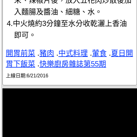
末、辣椒片後，放入五花肉炒散後加
入麵腸及醬油、細糖、水。
4.中火燒約3分鐘至水分收乾灑上香油
即可。
開胃前菜
.
豬肉
.
中式料理
.
葷食
.
夏日開
胃下飯菜
.
快樂廚房雜誌第55期
上線日期:
6/21/2016