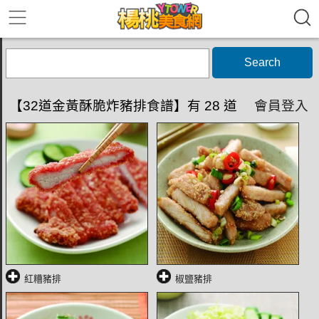
Search
【32道金黃酥脆炸豬排食譜】有 28 道
會員登入
紅糟豬排
椒鹽豬排