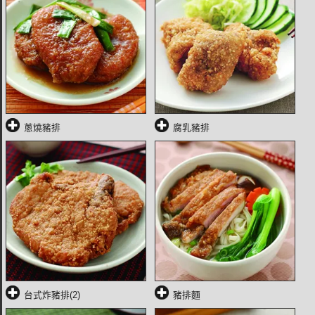
蔥燒豬排
腐乳豬排
台式炸豬排(2)
豬排麵