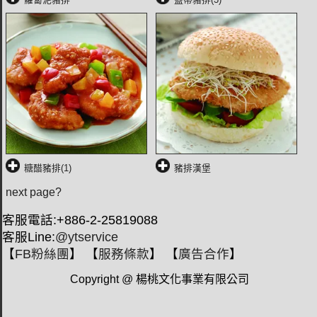
糖醋豬排(1)
豬排漢堡
next page?
客服電話:+886-2-25819088
客服Line:
@ytservice
【
FB粉絲團
】 【
服務條款
】 【
廣告合作
】
Copyright @ 楊桃文化事業有限公司