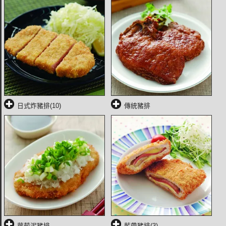
日式炸豬排(10)
傳統豬排
蘿蔔泥豬排
藍帶豬排(3)