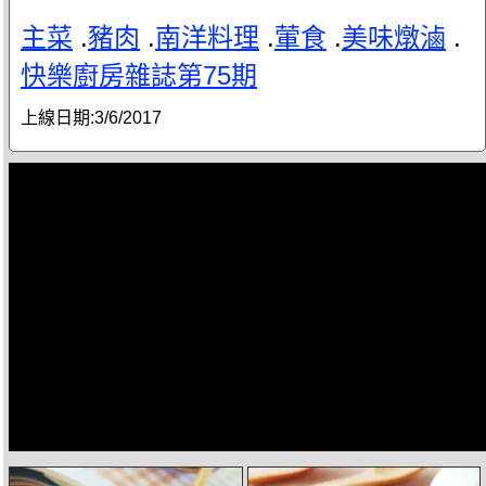
主菜
.
豬肉
.
南洋料理
.
葷食
.
美味燉滷
.
快樂廚房雜誌第75期
上線日期:
3/6/2017