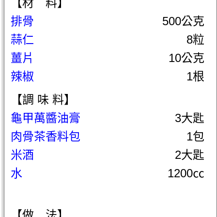
【材 料】
排骨
500公克
蒜仁
8粒
薑片
10公克
辣椒
1根
【調 味 料】
龜甲萬醬油膏
3大匙
肉骨茶香料包
1包
米酒
2大匙
水
1200㏄
【做 法】