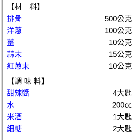
【材 料】
排骨
500公克
洋蔥
100公克
薑
10公克
蒜末
15公克
紅蔥末
10公克
【調 味 料】
甜辣醬
4大匙
水
200㏄
米酒
1大匙
細糖
2大匙