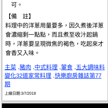
可。
【備 註】
料理中的洋蔥用量要多，因久煮後洋蔥
會濃縮剩一點點，而且煮至收汁起鍋
時，洋蔥要呈現微焦的褐色，吃起來才
會香又入味。
主菜
.
豬肉
.
中式料理
.
葷食
.
五大調味料
變化32道家常料理
.
快樂廚房雜誌第77
期
上線日期:
3/7/2018