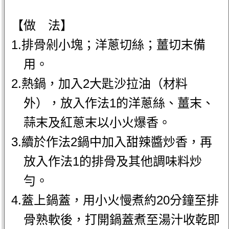
【做 法】
1.排骨剁小塊；洋蔥切絲；薑切末備
用。
2.熱鍋，加入2大匙沙拉油（材料
外），放入作法1的洋蔥絲、薑末、
蒜末及紅蔥末以小火爆香。
3.續於作法2鍋中加入甜辣醬炒香，再
放入作法1的排骨及其他調味料炒
勻。
4.蓋上鍋蓋，用小火慢煮約20分鐘至排
骨熟軟後，打開鍋蓋煮至湯汁收乾即