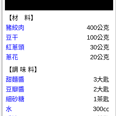
【材 料】
豬絞肉
400公克
豆干
100公克
紅蔥頭
30公克
蔥花
20公克
【調 味 料】
甜麵醬
3大匙
豆瓣醬
2大匙
細砂糖
1茶匙
水
300㏄