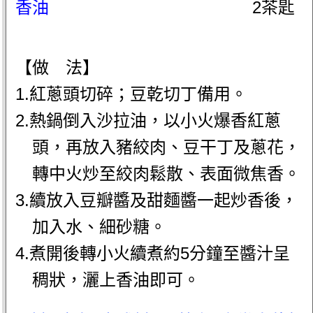
香油
2茶匙
【做 法】
1.紅蔥頭切碎；豆乾切丁備用。
2.熱鍋倒入沙拉油，以小火爆香紅蔥
頭，再放入豬絞肉、豆干丁及蔥花，
轉中火炒至絞肉鬆散、表面微焦香。
3.續放入豆瓣醬及甜麵醬一起炒香後，
加入水、細砂糖。
4.煮開後轉小火續煮約5分鐘至醬汁呈
稠狀，灑上香油即可。