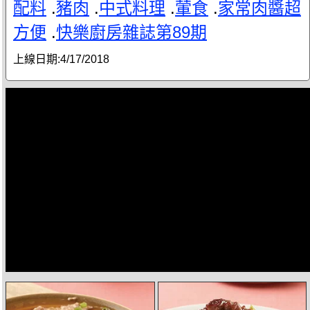
配料
.
豬肉
.
中式料理
.
葷食
.
家常肉醬超
方便
.
快樂廚房雜誌第89期
上線日期:
4/17/2018