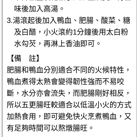
味後加入高湯。
3.湯滾起後加入鴨血、肥腸、酸菜、糖
及白醋，小火滾約1分鐘後用太白粉
水勾芡，再淋上香油即可。
【備 註】
肥腸和鴨血分別適合不同的火候特性，
鴨血煮得太熟會變得韌性強而不易咬
斷，水分亦會流失，而肥腸剛好相反，
所以五更腸旺較適合以低溫小火的方式
加熱食用，即可避免快火烹煮鴨血，又
有足夠時間可以熬燉腸旺。