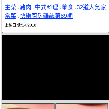
主菜
.
豬肉
.
中式料理
.
葷食
.
32道人氣家
常菜
.
快樂廚房雜誌第89期
上線日期:
5/4/2018