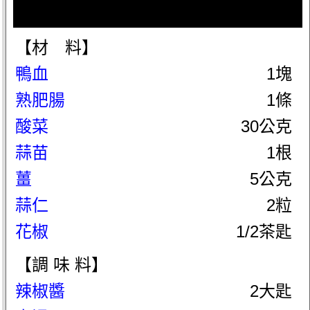
【材 料】
鴨血
1塊
熟肥腸
1條
酸菜
30公克
蒜苗
1根
薑
5公克
蒜仁
2粒
花椒
1/2茶匙
【調 味 料】
辣椒醬
2大匙