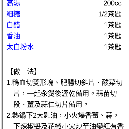
高湯
200cc
細糖
1/2茶匙
白醋
1茶匙
香油
1茶匙
太白粉水
1茶匙
【做 法】
1.鴨血切菱形塊、肥腸切斜片、酸菜切
片，一起汆燙後瀝乾備用。蒜苗切
段、薑及蒜仁切片備用。
2.熱鍋下2大匙油，小火爆香薑、蒜，
下辣椒醬及花椒小火炒至油變紅有香