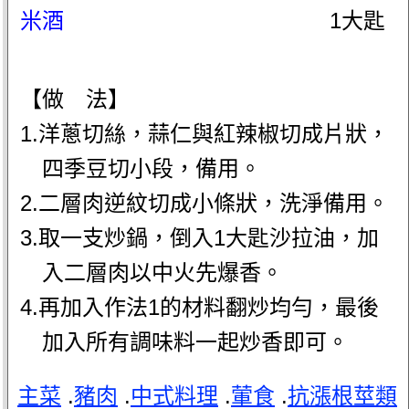
米酒
1大匙
【做 法】
1.洋蔥切絲，蒜仁與紅辣椒切成片狀，
四季豆切小段，備用。
2.二層肉逆紋切成小條狀，洗淨備用。
3.取一支炒鍋，倒入1大匙沙拉油，加
入二層肉以中火先爆香。
4.再加入作法1的材料翻炒均勻，最後
加入所有調味料一起炒香即可。
主菜
.
豬肉
.
中式料理
.
葷食
.
抗漲根莖類