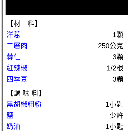
【材 料】
洋蔥
1顆
二層肉
250公克
蒜仁
3顆
紅辣椒
1/2根
四季豆
3顆
【調 味 料】
黑胡椒粗粉
1小匙
鹽
少許
奶油
1小匙