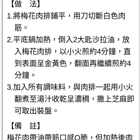
【做 法】
1.將梅花肉排鋪平，用刀切斷白色肉
筋。
2.平底鍋加熱，倒入2大匙沙拉油，放
入梅花肉排，以小火煎約4分鐘，直
到表面呈金黃色，翻面再繼續煎約4
分鐘。
3.加入所有調味料，與肉排一起用小火
翻煮至湯汁收乾呈濃稠，撒上芝麻即
可取出裝盤。
【備 註】
梅花肉帶油帶筋口感Q脆，但加熱後肉