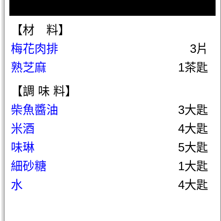
【材 料】
梅花肉排
3片
熟芝麻
1茶匙
【調 味 料】
柴魚醬油
3大匙
米酒
4大匙
味琳
5大匙
細砂糖
1大匙
水
4大匙