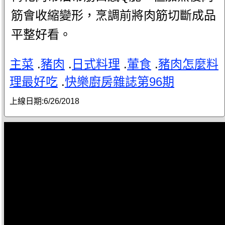
筋會收縮變形，烹調前將肉筋切斷成品
平整好看。
主菜
.
豬肉
.
日式料理
.
葷食
.
豬肉怎麼料
理最好吃
.
快樂廚房雜誌第96期
上線日期:
6/26/2018