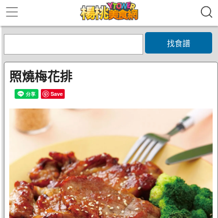
找食譜
照燒梅花排
Save