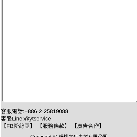
客服電話:+886-2-25819088
客服Line:
@ytservice
【
FB粉絲團
】 【
服務條款
】 【
廣告合作
】
Copyright @ 楊桃文化事業有限公司