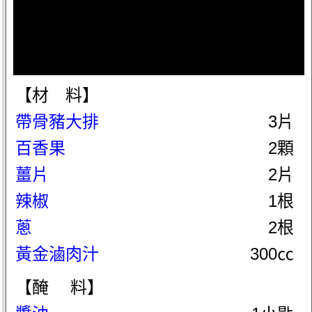
【材 料】
帶骨豬大排
3片
百香果
2顆
薑片
2片
辣椒
1根
蔥
2根
黃金滷肉汁
300㏄
【醃 料】