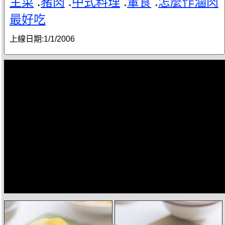
主菜
.
豬肉
.
中式料理
.
葷食
.
怎麼作滷肉
最好吃
上線日期:
1/1/2006