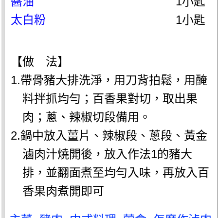
醬油
1小匙
太白粉
1小匙
【做 法】
1.帶骨豬大排洗淨，用刀背拍鬆，用醃
料拌抓均勻；百香果對切，取出果
肉；蔥、辣椒切段備用。
2.鍋中放入薑片、辣椒段、蔥段、黃金
滷肉汁燒開後，放入作法1的豬大
排，並翻面煮至均勻入味，再放入百
香果肉煮開即可